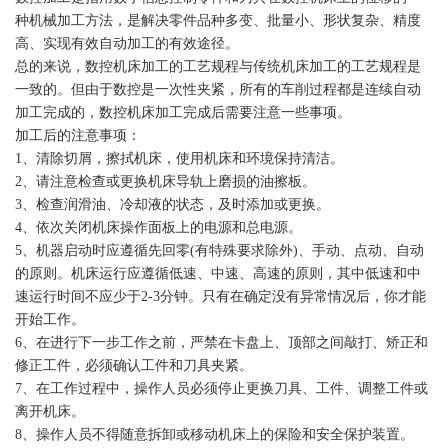
种机械加工方法，是解决零件品种多变、批量小、形状复杂、精度
高、实现有效自动加工的有效途径。
总的来说，数控机床加工的工艺规程与传统机床加工的工艺规程是
一致的。但由于数控是一次性夹紧，所有的车削过程都是连续自动
加工完成的，数控机床加工完成后需要注意一些事项。
加工后的注意事项：
1、清除切屑，擦拭机床，使用机床和环境保持清洁。
2、请注意检查或更换机床导轨上磨损的油擦板。
3、检查润滑油、冷却液的状态，及时添加或更换。
4、依次关闭机床操作面板上的电源和总电源。
5、机器启动时应遵循先回零(有特殊要求除外)、手动、点动、自动
的原则。机床运行应遵循低速、中速、高速的原则，其中低速和中
速运行时间不应少于2-3分钟。只有在确定没有异常情况后，你才能
开始工作。
6、在进行下一步工作之前，严禁在卡盘上、顶部之间敲打、矫正和
修正工件，必须确认工件和刀具夹紧。
7、在工作过程中，操作人员必须停止更换刀具、工件、调整工件或
离开机床。
8、操作人员不得随意拆卸或移动机床上的保险和安全保护装置。